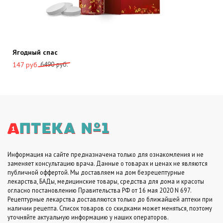
Ягодный спас
Первоначальная
Текущая
6490
руб.
147
руб.
цена
цена:
составляла
147
6490
руб..
руб..
Информация на сайте предназначена только для ознакомления и не
заменяет консультацию врача. Данные о товарах и ценах не являются
публичной оффертой. Мы доставляем на дом безрецептурные
лекарства, БАДы, медицинские товары, средства для дома и красоты
огласно постановлению Правительства РФ от 16 мая 2020 N 697.
Рецептурные лекарства доставляются только до ближайшей аптеки при
наличии рецепта. Список товаров со скидками может меняться, поэтому
уточняйте актуальную информацию у наших операторов.