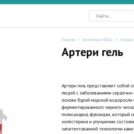
Search
for:
Главная
Витамины и БАДы
Сердце
Артери гель
Артери гель представляет собой 
людей с заболеваниями сердечно-
основе бурой морской водоросли 
ферментированного черного чесно
полисахарид фукоидан, который с
холестерина и улучшению состоян
запатентованной технологии кави