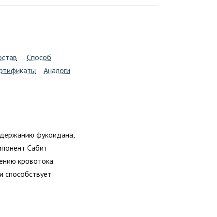
остав
Способ
ртификаты
Аналоги
одержанию фукоидана,
мпонент Сабит
ению кровотока.
и способствует