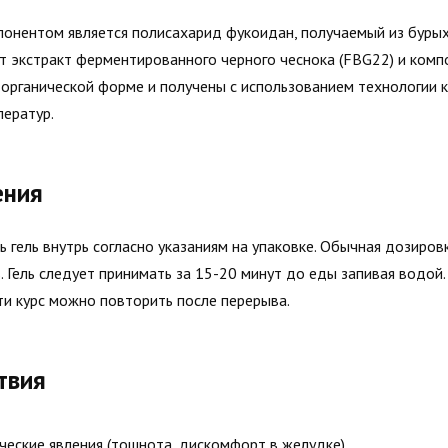
онентом является полисахарид фукоидан, получаемый из бурых
 экстракт ферментированного черного чеснока (FBG22) и компо
органической форме и получены с использованием технологии 
ператур.
ения
 гель внутрь согласно указаниям на упаковке. Обычная дозиров
. Гель следует принимать за 15-20 минут до еды запивая водой.
и курс можно повторить после перерыва.
твия
еские явления (тошнота, дискомфорт в желудке)