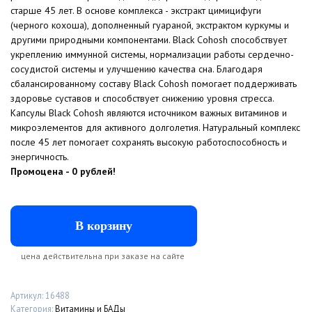
168
руб..
старше 45 лет. В основе комплекса - экстракт цимицифуги
(черного кохоша), дополненный гуараной, экстрактом куркумы и
руб..
другими природными компонентами. Black Cohosh способствует
укреплению иммунной системы, нормализации работы сердечно-
сосудистой системы и улучшению качества сна. Благодаря
сбалансированному составу Black Cohosh помогает поддерживать
здоровье суставов и способствует снижению уровня стресса.
Капсулы Black Cohosh являются источником важных витаминов и
микроэлементов для активного долголетия. Натуральный комплекс
после 45 лет помогает сохранять высокую работоспособность и
энергичность.
Промоцена - 0 рублей!
В корзину
цена действительна при заказе на сайте
Артикул:
16488
Категория:
Витамины и БАДы