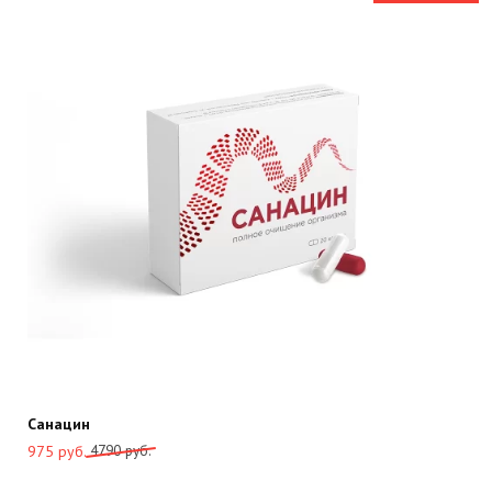
руб..
Санацин
Первоначальная
Текущая
4790
руб.
975
руб.
цена
цена: