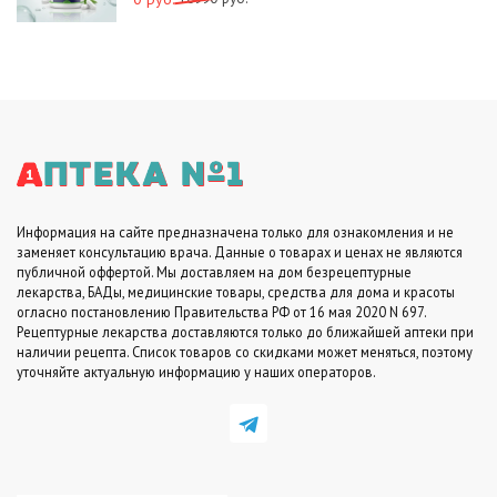
цена
цена:
составляла
0
10990
руб..
руб..
Информация на сайте предназначена только для ознакомления и не
заменяет консультацию врача. Данные о товарах и ценах не являются
публичной оффертой. Мы доставляем на дом безрецептурные
лекарства, БАДы, медицинские товары, средства для дома и красоты
огласно постановлению Правительства РФ от 16 мая 2020 N 697.
Рецептурные лекарства доставляются только до ближайшей аптеки при
наличии рецепта. Список товаров со скидками может меняться, поэтому
уточняйте актуальную информацию у наших операторов.