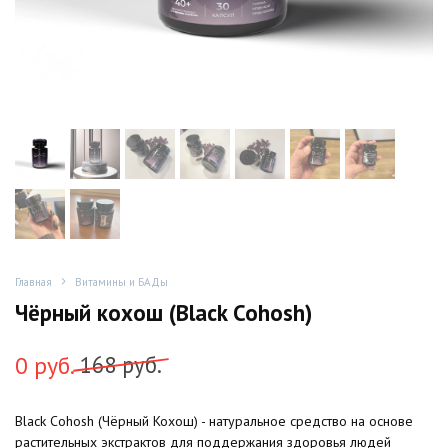
Главная
Витамины и БАДы
Чёрный кохош (Black Cohosh)
Первоначальная
Текущая
0
руб.
168
руб.
цена
цена:
Black Cohosh (Чёрный Кохош) - натуральное средство на основе
составляла
0
растительных экстрактов для поддержания здоровья людей