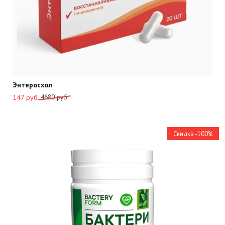
Энтеросхол
Первоначальная
Текущая
4680
руб.
147
руб.
цена
цена:
составляла
147
4680
руб..
Скидка -100%
руб..