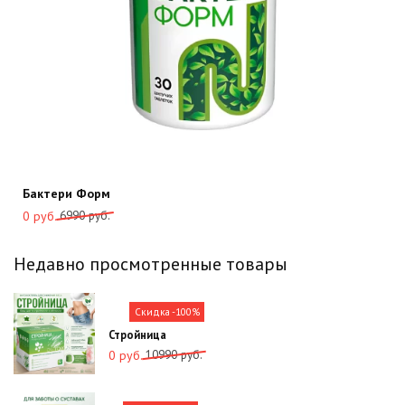
Бактери Форм
Первоначальная
Текущая
6990
руб.
0
руб.
цена
цена:
составляла
0
Недавно просмотренные товары
6990
руб..
руб..
Скидка -100%
Стройница
Первоначальная
Текущая
10990
руб.
0
руб.
цена
цена:
составляла
0