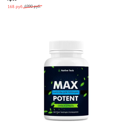
Первоначальная
Текущая
6990
руб.
168
руб.
цена
цена:
составляла
168
6990
руб..
руб..