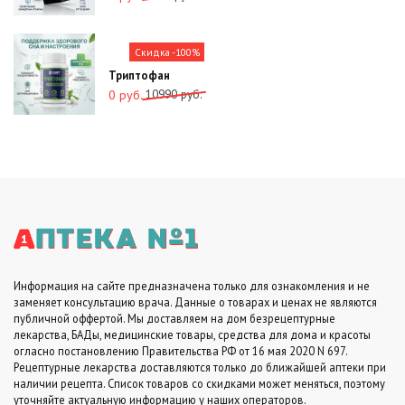
цена
цена:
составляла
0
1980
руб..
Скидка -100%
руб..
Триптофан
Первоначальная
Текущая
10990
руб.
0
руб.
цена
цена:
составляла
0
10990
руб..
руб..
Информация на сайте предназначена только для ознакомления и не
заменяет консультацию врача. Данные о товарах и ценах не являются
публичной оффертой. Мы доставляем на дом безрецептурные
лекарства, БАДы, медицинские товары, средства для дома и красоты
огласно постановлению Правительства РФ от 16 мая 2020 N 697.
Рецептурные лекарства доставляются только до ближайшей аптеки при
наличии рецепта. Список товаров со скидками может меняться, поэтому
уточняйте актуальную информацию у наших операторов.