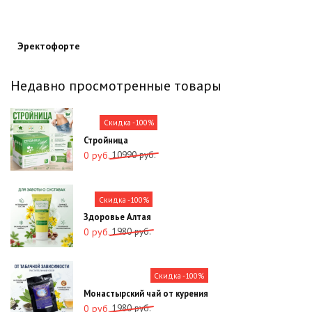
Эректофорте
Недавно просмотренные товары
Скидка -100%
Стройница
Первоначальная
Текущая
10990
руб.
0
руб.
цена
цена:
составляла
0
10990
руб..
Скидка -100%
руб..
Здоровье Алтая
Первоначальная
Текущая
1980
руб.
0
руб.
цена
цена:
составляла
0
1980
руб..
Скидка -100%
руб..
Монастырский чай от курения
Первоначальная
Текущая
1980
руб.
0
руб.