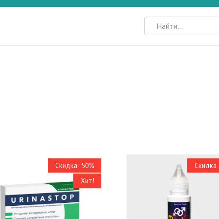
Search
for:
Скидка -50%
Скидка
Хит!