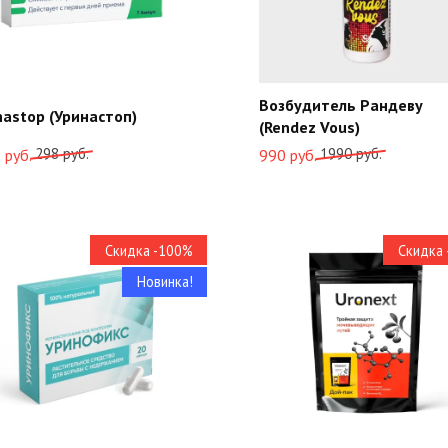
Возбудитель Рандеву
nastop (Уринастоп)
(Rendez Vous)
воначальная
ущая
298
руб.
Первоначальная
Текущая
1990
руб.
9
руб.
990
руб.
а
а:
цена
цена:
тавляла
составляла
990
.
1990
руб..
.
руб..
Скидка -100%
Скидка
Новинка!