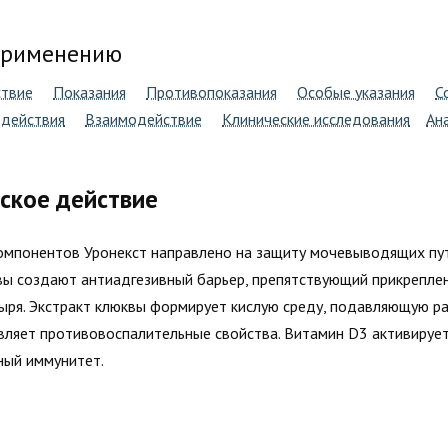
применению
ствие
Показания
Противопоказания
Особые указания
С
действия
Взаимодействие
Клинические исследования
Ан
ское действие
омпонентов Уронекст направлено на защиту мочевыводящих пут
ы создают антиадгезивный барьер, препятствующий прикрепле
зыря. Экстракт клюквы формирует кислую среду, подавляющую 
являет противовоспалительные свойства. Витамин D3 активируе
ный иммунитет.