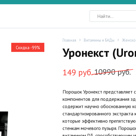
Search
for:
Главная
Витамины и БАДы
Женско
Скидка -99%
Уронекст (Uro
Первоначальная
Текущая
149
руб.
10990
руб.
цена
цена:
Порошок Уронекст представляет 
составляла
149
компонентов для поддержания зд
10990
руб..
содержит научно обоснованную к
стандартизированного экстракта
руб..
которые эффективно препятствуют
стенкам мочевого пузыря. Порошо
витамином D3, способствующим ук