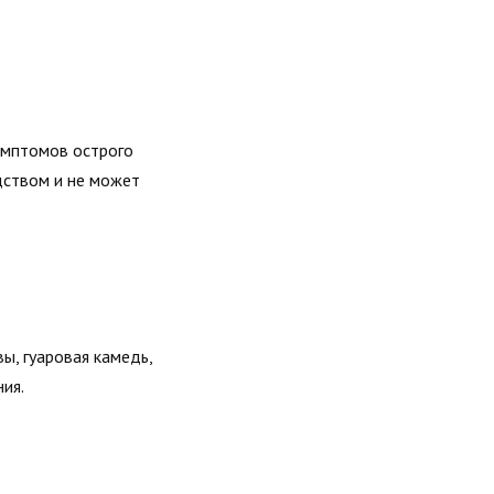
имптомов острого
дством и не может
ы, гуаровая камедь,
ия.