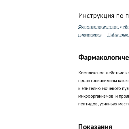
Инструкция по 
Фармакологическое дей
применения
Побочные 
Фармакологиче
Комплексное действие к
проантоцианидины клюкв
к эпителию мочевого пу
микроорганизмов, и про
пептидов, усиливая мест
Показания