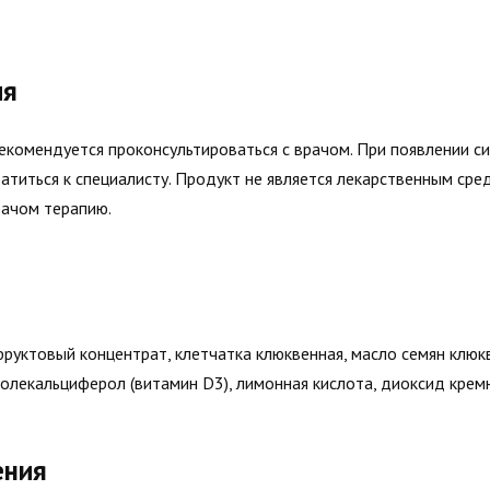
ия
екомендуется проконсультироваться с врачом. При появлении с
титься к специалисту. Продукт не является лекарственным сре
рачом терапию.
руктовый концентрат, клетчатка клюквенная, масло семян клюкв
олекальциферол (витамин D3), лимонная кислота, диоксид кремн
ения