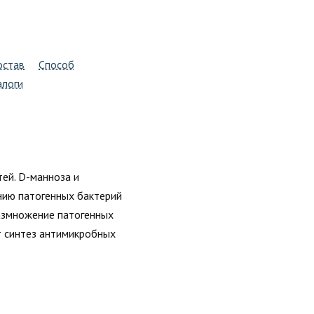
остав
Способ
алоги
ей. D-манноза и
нию патогенных бактерий
размножение патогенных
т синтез антимикробных