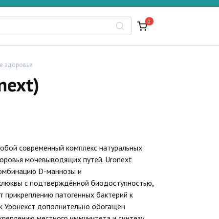
0
е здоровье
next)
собой современный комплекс натуральных
оровья мочевыводящих путей. Uronext
омбинацию D-маннозы и
 клюквы с подтверждённой биодоступностью,
 прикреплению патогенных бактерий к
к Уронекст дополнительно обогащён
реплению местного иммунитета и синтезу