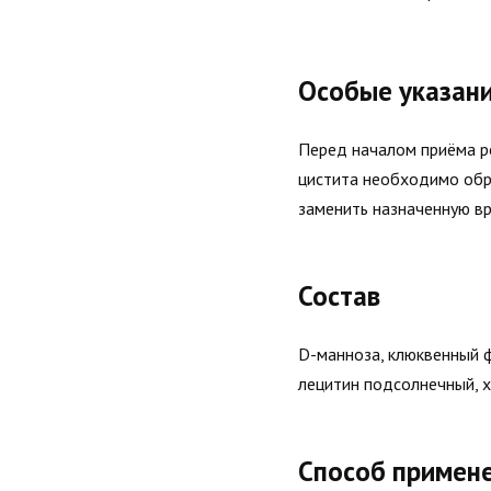
Особые указан
Перед началом приёма р
цистита необходимо обра
заменить назначенную в
Состав
D-манноза, клюквенный ф
лецитин подсолнечный, х
Способ примен