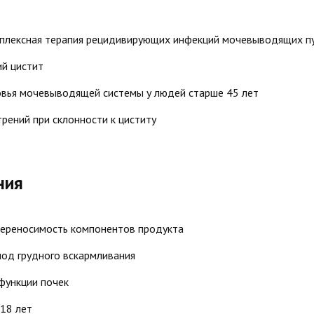
плексная терапия рецидивирующих инфекций мочевыводящих п
ий цистит
вья мочевыводящей системы у людей старше 45 лет
рений при склонности к циститу
ния
ереносимость компонентов продукта
иод грудного вскармливания
функции почек
 18 лет