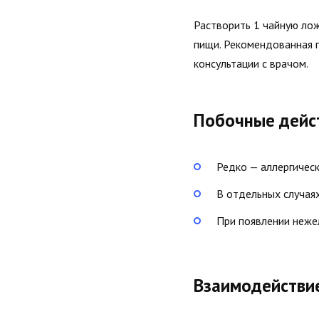
Растворить 1 чайную лож
пищи. Рекомендованная 
консультации с врачом.
Побочные дейс
Редко — аллергичес
В отдельных случая
При появлении нежел
Взаимодействи