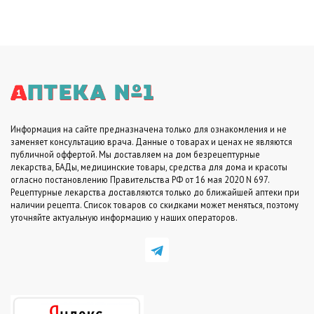
составляла
0
10990
руб..
руб..
Информация на сайте предназначена только для ознакомления и не
заменяет консультацию врача. Данные о товарах и ценах не являются
публичной оффертой. Мы доставляем на дом безрецептурные
лекарства, БАДы, медицинские товары, средства для дома и красоты
огласно постановлению Правительства РФ от 16 мая 2020 N 697.
Рецептурные лекарства доставляются только до ближайшей аптеки при
наличии рецепта. Список товаров со скидками может меняться, поэтому
уточняйте актуальную информацию у наших операторов.