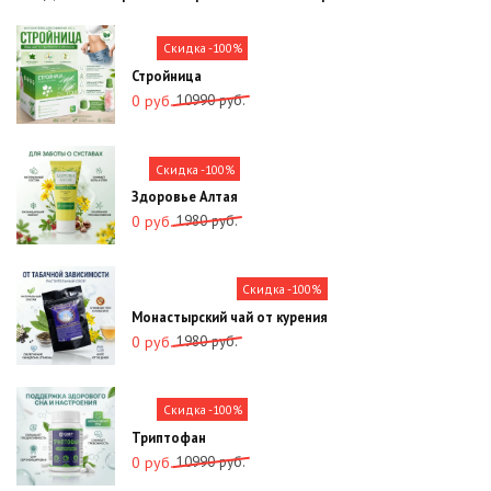
Скидка -100%
Стройница
Первоначальная
Текущая
10990
руб.
0
руб.
цена
цена:
составляла
0
10990
руб..
Скидка -100%
руб..
Здоровье Алтая
Первоначальная
Текущая
1980
руб.
0
руб.
цена
цена:
составляла
0
1980
руб..
Скидка -100%
руб..
Монастырский чай от курения
Первоначальная
Текущая
1980
руб.
0
руб.
цена
цена:
составляла
0
1980
руб..
Скидка -100%
руб..
Триптофан
Первоначальная
Текущая
10990
руб.
0
руб.
цена
цена: