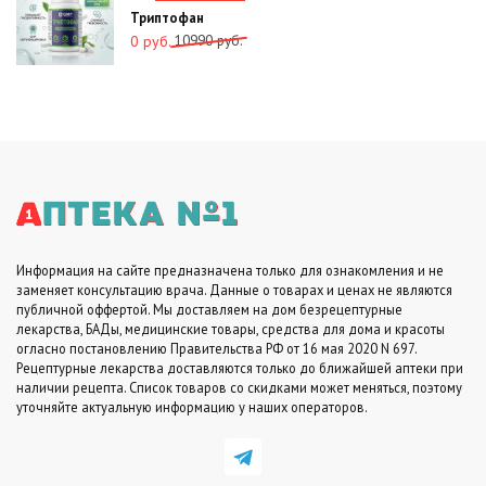
руб..
Триптофан
Первоначальная
Текущая
10990
руб.
0
руб.
цена
цена:
составляла
0
10990
руб..
руб..
Информация на сайте предназначена только для ознакомления и не
заменяет консультацию врача. Данные о товарах и ценах не являются
публичной оффертой. Мы доставляем на дом безрецептурные
лекарства, БАДы, медицинские товары, средства для дома и красоты
огласно постановлению Правительства РФ от 16 мая 2020 N 697.
Рецептурные лекарства доставляются только до ближайшей аптеки при
наличии рецепта. Список товаров со скидками может меняться, поэтому
уточняйте актуальную информацию у наших операторов.