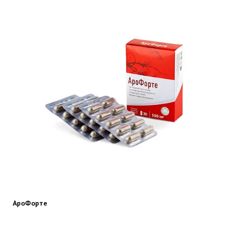
АроФорте