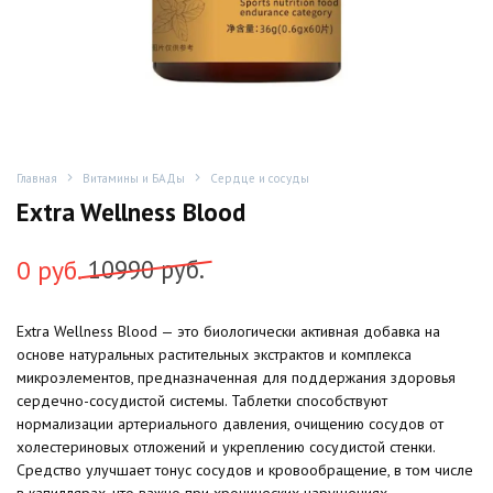
Главная
Витамины и БАДы
Сердце и сосуды
Extra Wellness Blood
Первоначальная
Текущая
0
руб.
10990
руб.
цена
цена:
Extra Wellness Blood — это биологически активная добавка на
составляла
0
основе натуральных растительных экстрактов и комплекса
10990
руб..
микроэлементов, предназначенная для поддержания здоровья
сердечно-сосудистой системы. Таблетки способствуют
руб..
нормализации артериального давления, очищению сосудов от
холестериновых отложений и укреплению сосудистой стенки.
Средство улучшает тонус сосудов и кровообращение, в том числе
в капиллярах, что важно при хронических нарушениях